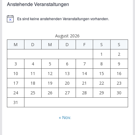
Anstehende Veranstaltungen
Es sind keine anstehenden Veranstaltungen vorhanden.
H
i
n
w
August 2026
e
M
D
M
D
F
S
S
i
s
1
2
3
4
5
6
7
8
9
10
11
12
13
14
15
16
17
18
19
20
21
22
23
24
25
26
27
28
29
30
31
« Nov.